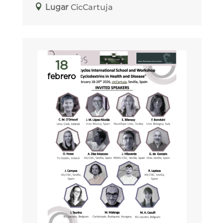
CicCartuja
Lugar
18
febrero