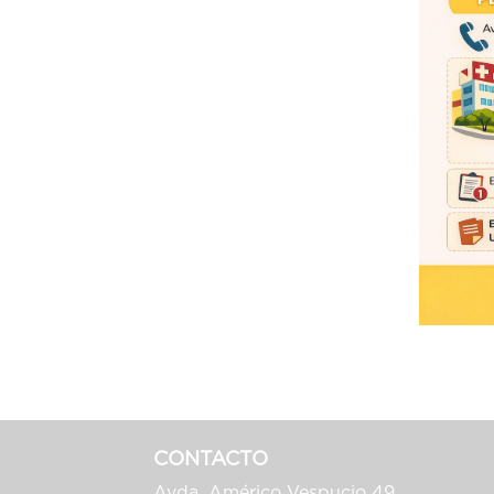
CONTACTO
Avda. Américo Vespucio 49