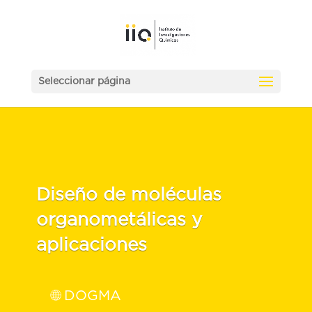
Seleccionar página
Diseño de moléculas
organometálicas y
aplicaciones
🌐 DOGMA