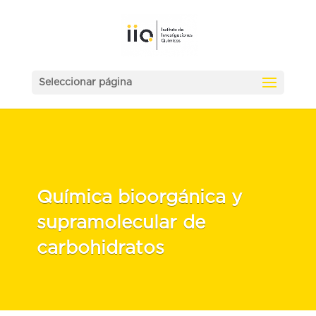
Seleccionar página
Química bioorgánica y
supramolecular de
carbohidratos